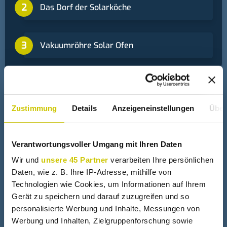
Das Dorf der Solarköche
Vakuumröhre Solar Ofen
+
Solarkocher
Zustimmung
Details
Anzeigeneinstellungen
Über
Profi Solarkocher
Verantwortungsvoller Umgang mit Ihren Daten
Wir und
unsere 45 Partner
verarbeiten Ihre persönlichen
Daten, wie z. B. Ihre IP-Adresse, mithilfe von
Wasserlinse zum Kochen
Technologien wie Cookies, um Informationen auf Ihrem
Gerät zu speichern und darauf zuzugreifen und so
personalisierte Werbung und Inhalte, Messungen von
Der Wasserlinsen Kochtest
Werbung und Inhalten, Zielgruppenforschung sowie