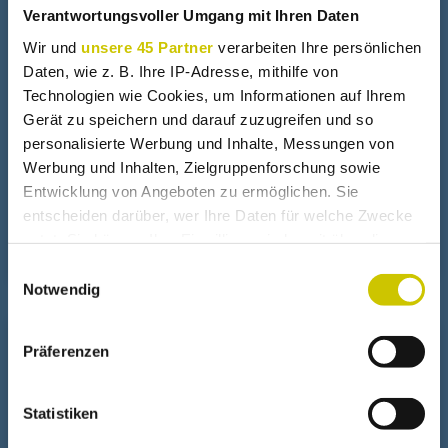
+
Fresnel Linse
Verantwortungsvoller Umgang mit Ihren Daten
Wir und
unsere 45 Partner
verarbeiten Ihre persönlichen
Daten, wie z. B. Ihre IP-Adresse, mithilfe von
Wasser mit Fresnel Linse verdampfen
Technologien wie Cookies, um Informationen auf Ihrem
Gerät zu speichern und darauf zuzugreifen und so
personalisierte Werbung und Inhalte, Messungen von
Fresnel Linsen Leistungsvergleich
Werbung und Inhalten, Zielgruppenforschung sowie
Entwicklung von Angeboten zu ermöglichen. Sie
entscheiden darüber, wer Ihre Daten für welche Zwecke
Brötchen backen mal anders
nutzt. Sie können Ihre Einwilligung jederzeit über die
Cookie-Erklärung oder durch Klicken auf das Privacy
Einwilligungsauswahl
Trigger Symbol ändern oder widerrufen
Notwendig
Wenn Sie es erlauben, würden wir auch gerne:
+
Solarheizung
Präferenzen
Informationen über Ihre geografische Lage erfassen,
welche bis auf einige Meter genau sein können
Ihr Gerät durch aktives Scannen nach bestimmten
Statistiken
Warmluftkollektor schmilzt
Merkmalen (Fingerprinting) identifizieren