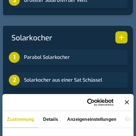
Grösster Solarofen der Welt
+
Solarkocher
Parabol Solarkocher
Solarkocher aus einer Sat Schüssel
1 Euro Solarkocher
Zustimmung
Details
Anzeigeneinstellungen
Über