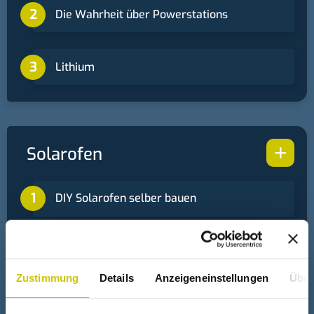
Die Wahrheit über Powerstations
Lithium
+
Solarofen
DIY Solarofen selber bauen
Glas im Glas - Mit Spiegel
Zustimmung
Details
Anzeigeneinstellungen
Über
Solarofen für Simbabwe