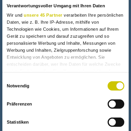
Verantwortungsvoller Umgang mit Ihren Daten
Wir und
unsere 45 Partner
verarbeiten Ihre persönlichen
Daten, wie z. B. Ihre IP-Adresse, mithilfe von
+
Technologien wie Cookies, um Informationen auf Ihrem
Solarkocher
Gerät zu speichern und darauf zuzugreifen und so
personalisierte Werbung und Inhalte, Messungen von
Wasserlinse zum Kochen
Werbung und Inhalten, Zielgruppenforschung sowie
Entwicklung von Angeboten zu ermöglichen. Sie
entscheiden darüber, wer Ihre Daten für welche Zwecke
nutzt. Sie können Ihre Einwilligung jederzeit über die
Parabol Solarkocher
Cookie-Erklärung oder durch Klicken auf das Privacy
Einwilligungsauswahl
Trigger Symbol ändern oder widerrufen
Notwendig
Sat Schüssel glätten
Wenn Sie es erlauben, würden wir auch gerne:
Präferenzen
Informationen über Ihre geografische Lage erfassen,
welche bis auf einige Meter genau sein können
Ihr Gerät durch aktives Scannen nach bestimmten
Statistiken
+
Merkmalen (Fingerprinting) identifizieren
Fresnel Linse