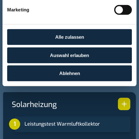
Erfahren Sie mehr darüber, wie Ihre persönlichen Daten
Marketing
verarbeitet werden, und legen Sie Ihre Präferenzen im
Rückprojektionsfernseher zerlegen
Abschnitt Einzelheiten
fest.
Impressum
-
Datenschutz
Wir verwenden Cookies, um
Alle zulassen
Gratis Fresnel Linsen ?
Inhalte und Anzeigen zu personalisieren, Funktionen für
soziale Medien anbieten zu können und die Zugriffe auf
Auswahl erlauben
unsere Website zu analysieren. Außerdem geben wir
Fresnel Linsen Leistungsvergleich
Informationen zu Ihrer Verwendung unserer Website an
unsere Partner für soziale Medien, Werbung und
Ablehnen
Analysen weiter. Unsere Partner führen diese
Informationen möglicherweise mit weiteren Daten
zusammen, die Sie ihnen bereitgestellt haben oder die
+
Solarheizung
sie im Rahmen Ihrer Nutzung der Dienste gesammelt
haben.
Leistungstest Warmluftkollektor