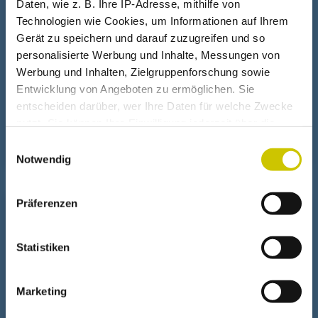
Daten, wie z. B. Ihre IP-Adresse, mithilfe von
Technologien wie Cookies, um Informationen auf Ihrem
Wasserlinse zum Kochen
Gerät zu speichern und darauf zuzugreifen und so
personalisierte Werbung und Inhalte, Messungen von
Werbung und Inhalten, Zielgruppenforschung sowie
Sat Schüssel glätten
Entwicklung von Angeboten zu ermöglichen. Sie
entscheiden darüber, wer Ihre Daten für welche Zwecke
nutzt. Sie können Ihre Einwilligung jederzeit über die
Der Wasserlinsen Kochtest
Cookie-Erklärung oder durch Klicken auf das Privacy
Einwilligungsauswahl
Trigger Symbol ändern oder widerrufen
Notwendig
Wenn Sie es erlauben, würden wir auch gerne:
Präferenzen
+
Informationen über Ihre geografische Lage erfassen,
Fresnel Linse
welche bis auf einige Meter genau sein können
Ihr Gerät durch aktives Scannen nach bestimmten
Statistiken
Fresnel Linsen Leistungsvergleich
Merkmalen (Fingerprinting) identifizieren
Erfahren Sie mehr darüber, wie Ihre persönlichen Daten
Marketing
verarbeitet werden, und legen Sie Ihre Präferenzen im
So nicht
Abschnitt Einzelheiten
fest.