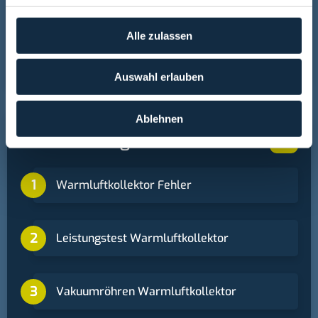
Impressum
-
Datenschutz
Wir verwenden Cookies, um
Alle zulassen
Inhalte und Anzeigen zu personalisieren, Funktionen für
Lava durch eine Fresnel Linse
soziale Medien anbieten zu können und die Zugriffe auf
Auswahl erlauben
unsere Website zu analysieren. Außerdem geben wir
Informationen zu Ihrer Verwendung unserer Website an
unsere Partner für soziale Medien, Werbung und
Ablehnen
+
Analysen weiter. Unsere Partner führen diese
Solarheizung
Informationen möglicherweise mit weiteren Daten
zusammen, die Sie ihnen bereitgestellt haben oder die
Warmluftkollektor Fehler
sie im Rahmen Ihrer Nutzung der Dienste gesammelt
haben.
Leistungstest Warmluftkollektor
Vakuumröhren Warmluftkollektor