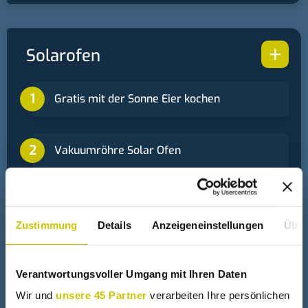
+
Solarofen
Gratis mit der Sonne Eier kochen
Vakuumröhre Solar Ofen
Alu Koffer als Solarofen
Zustimmung
Details
Anzeigeneinstellungen
Über
Verantwortungsvoller Umgang mit Ihren Daten
+
Solarkocher
Wir und
unsere 45 Partner
verarbeiten Ihre persönlichen