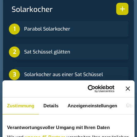
+
Solarkocher
Parabol Solarkocher
Sat Schüssel glätten
Solarkocher aus einer Sat Schüssel
Zustimmung
Details
Anzeigeneinstellungen
Über
+
Fresnel Linse
Verantwortungsvoller Umgang mit Ihren Daten
Fresnel Linsen Leistungsvergleich
Wir und
unsere 45 Partner
verarbeiten Ihre persönlichen