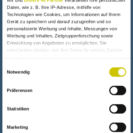
Daten, wie z. B. Ihre IP-Adresse, mithilfe von
Technologien wie Cookies, um Informationen auf Ihrem
So nicht
Gerät zu speichern und darauf zuzugreifen und so
personalisierte Werbung und Inhalte, Messungen von
Werbung und Inhalten, Zielgruppenforschung sowie
Gratis Fresnel Linsen ?
Entwicklung von Angeboten zu ermöglichen. Sie
entscheiden darüber, wer Ihre Daten für welche Zwecke
nutzt. Sie können Ihre Einwilligung jederzeit über die
Cookie-Erklärung oder durch Klicken auf das Privacy
Einwilligungsauswahl
Trigger Symbol ändern oder widerrufen
Notwendig
+
Solarheizung
Wenn Sie es erlauben, würden wir auch gerne:
Präferenzen
Informationen über Ihre geografische Lage erfassen,
Warmluftkollektor schmilzt
welche bis auf einige Meter genau sein können
Ihr Gerät durch aktives Scannen nach bestimmten
Statistiken
Merkmalen (Fingerprinting) identifizieren
Winter Warmluftkollektor
Erfahren Sie mehr darüber, wie Ihre persönlichen Daten
Marketing
verarbeitet werden, und legen Sie Ihre Präferenzen im