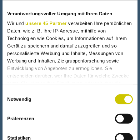
Verantwortungsvoller Umgang mit Ihren Daten
+
Fresnel Linse
Wir und
unsere 45 Partner
verarbeiten Ihre persönlichen
Daten, wie z. B. Ihre IP-Adresse, mithilfe von
Technologien wie Cookies, um Informationen auf Ihrem
Gratis Fresnel Linsen ?
Gerät zu speichern und darauf zuzugreifen und so
personalisierte Werbung und Inhalte, Messungen von
Werbung und Inhalten, Zielgruppenforschung sowie
Wasser mit Fresnel Linse verdampfen
Entwicklung von Angeboten zu ermöglichen. Sie
entscheiden darüber, wer Ihre Daten für welche Zwecke
nutzt. Sie können Ihre Einwilligung jederzeit über die
Granit schmelzen mit der Sonne
Cookie-Erklärung oder durch Klicken auf das Privacy
Einwilligungsauswahl
Trigger Symbol ändern oder widerrufen
Notwendig
Wenn Sie es erlauben, würden wir auch gerne:
Präferenzen
Informationen über Ihre geografische Lage erfassen,
+
Solarheizung
welche bis auf einige Meter genau sein können
Ihr Gerät durch aktives Scannen nach bestimmten
Statistiken