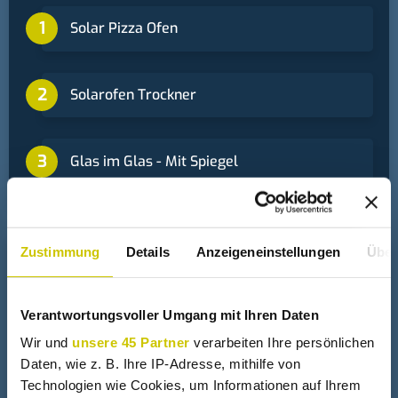
Solar Pizza Ofen
Solarofen Trockner
Glas im Glas - Mit Spiegel
Zustimmung
Details
Anzeigeneinstellungen
Über
+
Solarkocher
Verantwortungsvoller Umgang mit Ihren Daten
Solarkocher aus einer Sat Schüssel
Wir und
unsere 45 Partner
verarbeiten Ihre persönlichen
Daten, wie z. B. Ihre IP-Adresse, mithilfe von
Technologien wie Cookies, um Informationen auf Ihrem
Parabol Solarkocher