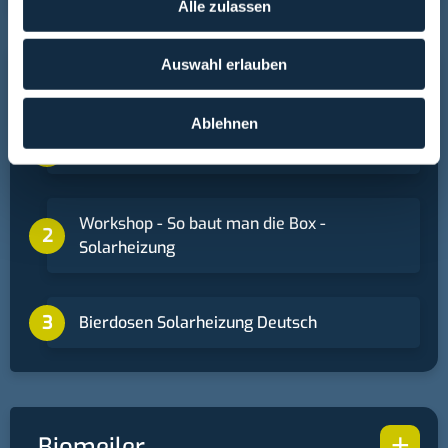
Impressum
-
Datenschutz
Wir verwenden Cookies, um
Alle zulassen
Inhalte und Anzeigen zu personalisieren, Funktionen für
soziale Medien anbieten zu können und die Zugriffe auf
Auswahl erlauben
unsere Website zu analysieren. Außerdem geben wir
+
Solarheizung
Informationen zu Ihrer Verwendung unserer Website an
unsere Partner für soziale Medien, Werbung und
Ablehnen
Analysen weiter. Unsere Partner führen diese
Warmluftkollektor Fehler
Informationen möglicherweise mit weiteren Daten
zusammen, die Sie ihnen bereitgestellt haben oder die
sie im Rahmen Ihrer Nutzung der Dienste gesammelt
Workshop - So baut man die Box -
haben.
Solarheizung
Bierdosen Solarheizung Deutsch
+
Biomeiler