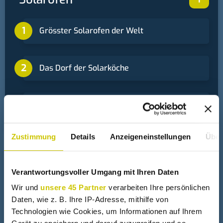
Grösster Solarofen der Welt
Das Dorf der Solarköche
Gratis mit der Sonne Eier kochen
Zustimmung
Details
Anzeigeneinstellungen
Über
+
Solarkocher
Verantwortungsvoller Umgang mit Ihren Daten
Wir und
unsere 45 Partner
verarbeiten Ihre persönlichen
Sat Schüssel glätten
Daten, wie z. B. Ihre IP-Adresse, mithilfe von
Technologien wie Cookies, um Informationen auf Ihrem