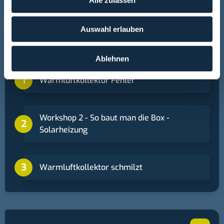
Inhalte und Anzeigen zu personalisieren, Funktionen für
soziale Medien anbieten zu können und die Zugriffe auf
Auswahl erlauben
unsere Website zu analysieren. Außerdem geben wir
+
Solarheizung
Informationen zu Ihrer Verwendung unserer Website an
unsere Partner für soziale Medien, Werbung und
Ablehnen
Analysen weiter. Unsere Partner führen diese
Warmluftkollektor Fehler
Informationen möglicherweise mit weiteren Daten
zusammen, die Sie ihnen bereitgestellt haben oder die
sie im Rahmen Ihrer Nutzung der Dienste gesammelt
Workshop 2 - So baut man die Box -
haben.
Solarheizung
Warmluftkollektor schmilzt