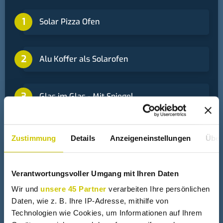
Solar Pizza Ofen
Alu Koffer als Solarofen
Glas im Glas - Mit Spiegel
Zustimmung
Details
Anzeigeneinstellungen
Über
+
Solarkocher
Verantwortungsvoller Umgang mit Ihren Daten
Solarkocher aus einer Sat Schüssel
Wir und
unsere 45 Partner
verarbeiten Ihre persönlichen
Daten, wie z. B. Ihre IP-Adresse, mithilfe von
Technologien wie Cookies, um Informationen auf Ihrem