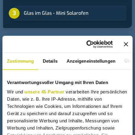
Glas im Glas - Mini Solarofen
+
Solarkocher
Zustimmung
Details
Anzeigeneinstellungen
Über
1 Euro Solarkocher
Verantwortungsvoller Umgang mit Ihren Daten
Wasserlinse zum Kochen
Wir und
unsere 45 Partner
verarbeiten Ihre persönlichen
Daten, wie z. B. Ihre IP-Adresse, mithilfe von
Technologien wie Cookies, um Informationen auf Ihrem
Gerät zu speichern und darauf zuzugreifen und so
Der Wasserlinsen Kochtest
personalisierte Werbung und Inhalte, Messungen von
Werbung und Inhalten, Zielgruppenforschung sowie